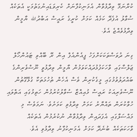
ކުރާނަމޭ ވިދާޅުވާން އެމަނިކުފާނަށް ކެރިވަޑައިނުގަތުމަކީ އެތަކެއް
ސުވާލު އުފެދޭ ކަމެއް ކަމަށް ކުރީގެ ރައީސް އަބްދުﷲ ޔާމީން
ވިދާޅުވެއްޖެ އެވެ.
ގިނަ ދުވަސްތަކަކަށްފަހު ޕީއެންއެފް އިން ރޭ ބޭއްވި ޓައުންހޯލް
ޖަލްސާގައި ވާހަކަފުޅުދައްކަވަމުން ޔާމީން ވިދާޅުވީ ނޫސްވެރިންގެ
ބައްދަލުވުމުގައި މީގެކުރިން ވެސް އެހެން ތުހުމަތަކާ ގުޅޭގޮތުން
ނޫސްވެރިއަކު ރައީސް މުއިއްޒާ ސުވާލުކުރުމުން ހަތިމުގައި އަތްލައި
ހުވާކުރަން ތައްޔާރު ކަމަށް ވިދާޅުވި ކަމަށެވެ. ނަމަވެސް މި
މައްސަލާގައި އެފަދައިން ވިދާޅުވާން ނުކުރެމުން އެތަކެއް
ވާހަކަތަކެއް ބުނެދޭ ކަމަށް އެމަނިކުފާނު ވިދާޅުވި އެވެ.