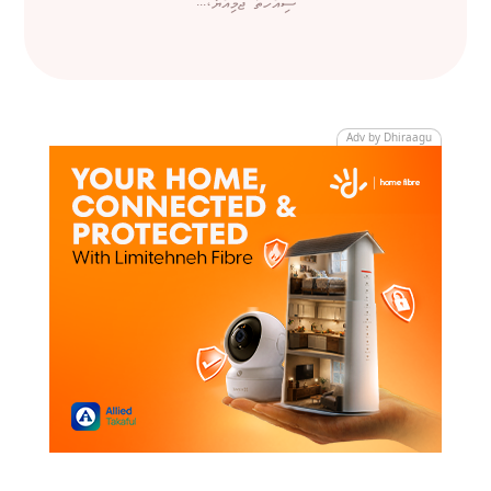
ސިއްހަތު ޖަމިއްޔާ،...
Adv by Dhiraagu