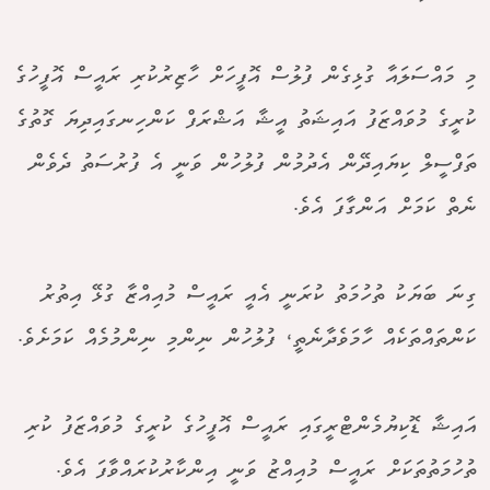
މި މައްސަލައާ ގުޅިގެން ފުލުސް އޮފީހަށް ހާޒިރުކުރި ރައީސް އޮފީހުގެ
ކުރީގެ މުވައްޒަފު އައިޝަތު އީޝާ އަޝްރަފް ކަންހިނގައިދިޔަ ގޮތުގެ
ތަފްސީލް ކިޔައިދޭން އެދުމުން ފުލުހުން ވަނީ އެ ފުރުސަތު ދެވެން
ނެތް ކަމަށް އަންގާފަ އެވެ.
ގިނަ ބަޔަކު ތުހުމަތު ކުރަނީ އެއީ ރައީސް މުއިއްޒާ ގުޅޭ އިތުރު
ކަންތައްތަކެއް ހާމަވެދާނެތީ، ފުލުހުން ނިންމި ނިންމުމެއް ކަމަށެވެ.
އައިޝާ ޑޮކިޔުމެންޓްރީގައި ރައީސް އޮފީހުގެ ކުރީގެ މުވައްޒަފު ކުރި
ތުހުމަތުތަކަށް ރައީސް މުއިއްޒު ވަނީ އިންކާރުކުރައްވާފަ އެވެ.