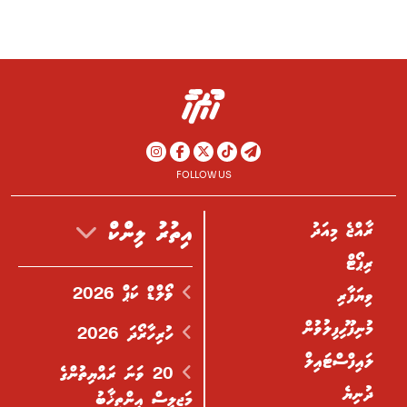
FOLLOW US
ރާއްޖެ މިއަދު
އިތުރު ލިންކް
ރިޕޯޓް
ވޯލްޑް ކަޕް 2026
ވިޔަފާރި
މުނިފޫހިފިލުވުން
ހުރިހާރޯދަ 2026
ލައިފްސްޓައިލް
20 ވަނަ ރައްޔިތުންގެ
ދުނިޔެ
މަޖިލިސް އިންތިޚާބު