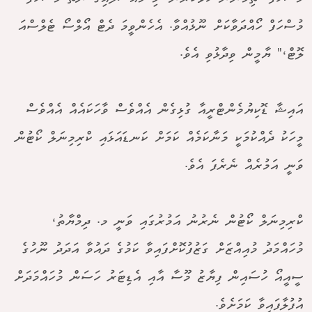
މުސްހަފް ހޯއްދަވާކަށް ނޫޅުއްވާ. އެހެންވީމަ ދެޓް އޯލްސޯ ޓެލްސްއަ
ލޮޓް،" ޔާމީން ވިދާޅުވި އެވެ.
އައިޝާ ޑޮކިޔުމެންޓްރީއާ ގުޅިގެން އެއްވެސް ވާހަކައެއް އެއްވެސް
މީހަކު ދެއްކުމަކީ މަނާކަމެއް ކަމަށް ކަނޑައަޅައި ކްރިމިނަލް ކޯޓުން
ވަނީ އަމުރެއް ނެރެފަ އެވެ.
ކްރިމިނަލް ކޯޓުން ނެރުނު އަމުރުގައި ވަނީ މ. ދިމްޔާތު،
މުހައްމަދު މުއިއްޒަށް ގަޒުފުކޮށްފައިވާ ކަމުގެ ދައުވާ އަދަދު ނޫހުގެ
ސީއީއޯ ހުސައިން ފިޔާޒު މޫސާ އާއި އެޑިޓަރު ހަސަން މުހައްމަދަށް
އުފުލާފައިވާ ކަމަށެވެ.