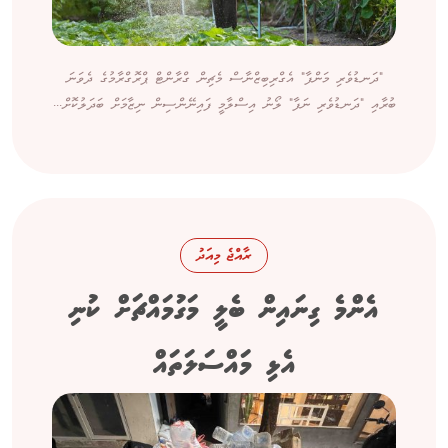
"ދަނޑުވެރި މަންފާ" އެގްރިބިޒްނާސް މެޗިން ގްރާންޓް ޕްރޮގްރާމުގެ ދެވަނަ
ބުރާއި "ދަނޑުވެރި ނަފާ" ލޯނު އިސްލާމީ ފައިނޭންސިން ނިޒާމަށް ބަދަލުކޮށް...
ރާއްޖެ މިއަދު
އެންމެ ގިނައިން ބެލީ މަގުމައްޗަށް ކުނި
އެޅި މައްސަލަތައް