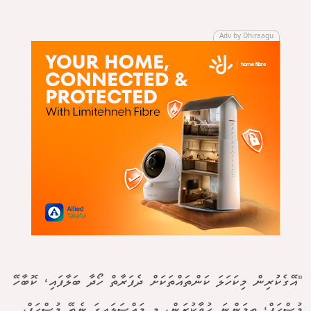
Adv by Dhiraagu
"އޭގެކުރިން މިކަހަލަ ކަންތައްތަކަށް ދެފަރާތް ހޯދާ ބަލާފައި، ކޮބާހޭ
މުސްހަފް، ތިމަންނަ ހުވާކުރަން. މި މައްސަލައިގަ ނެތޭ މުސްހަފް.