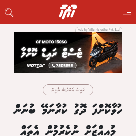
Adv by Villa Hakatha Pvt. Ltd
ރައީސް އަބްދުﷲ ޔާމީން
ހުވާކޮށްފަ ދޮގު ކުރާނަމޭ ބުނަން
މުއިއްޒަށް ނުކެރުމުން އެތައް