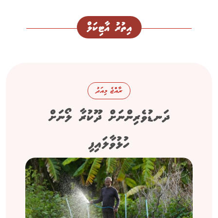
އިތުރު އާޓިކަލް
ރާއްޖެ މިއަދު
ދަނޑުވެރިންނަށް ދޫކުރާ ލޯނަށް
ހުޅުވާލައިފި