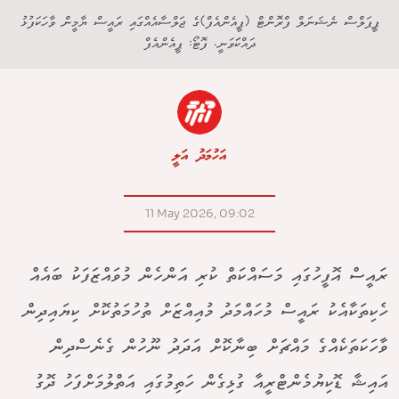
ޕީޕަލްސް ނެޝަނަލް ފްރޮންޓް (ޕީއެންއެފް)ގެ ޖަލްސާއެއްގައި ރައީސް ޔާމީން ވާހަކަފުޅު
ދައްކަަވަނީ. ފޮޓޯ: ޕީއެންއެފް
އަހުމަދު އަލީ
11 May 2026, 09:02
ރައީސް އޮފީހުގައި މަސައްކަތް ކުރި އަންހެން މުވައްޒަފަކު ބައެއް
ހެކިތަކާއެކު ރައީސް މުހައްމަދު މުއިއްޒަށް ތުހުމަތުކޮށް ކިޔައިދިން
ވާހަކަތަކެއްގެ މައްޗަށް ބިނާކޮށް އަދަދު ނޫހުން ގެނެސްދިން
އައިޝާ ޑޮކިޔުމެންޓްރީއާ ގުޅިގެން ހަތިމުގައި އަތްލުމަށްފަހު ދޮގު