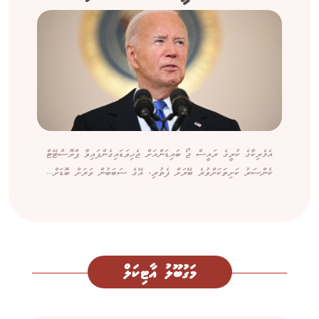
އެމެރިކާގެ ކުރީގެ ރައީސް ޖޯ ބައިޑަންއަށް ޖެހިވަޑައިގެންފައިވާ ޕްރޮސްޓޭޓް
ކެންސަރު ކަށިތަކަށްވުރެ ބޭރަށް ފެތުރި، އޭގެ ސަބަބުން ވަރަށް ބޮޑަށް...
މަގުބޫލު އާޓިކަލް