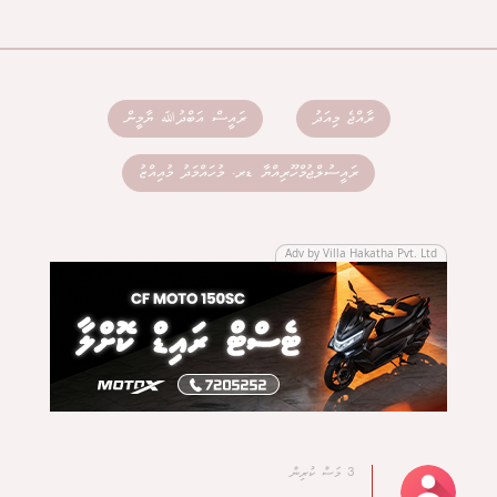
ރާއްޖެ މިއަދު
ރައީސް އަބްދުﷲ ޔާމީން
ރައީސުލްޖުމްހޫރިއްޔާ ޑރ. މުހައްމަދު މުއިއްޒު
Adv by Villa Hakatha Pvt. Ltd
3 މަސް ކުރިން