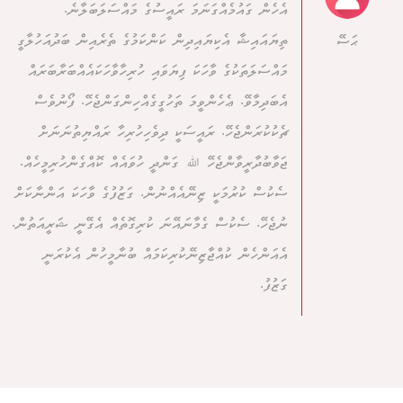
އެހެން ގައުމެއްގަނަމަ ރައީސުގެ މައްސަލަބަލާނެ.
ތިޔައައިޝާ އެކިޔައިދިން ކަންކަމުގެ ތެރެއިން ބަދުއަހުލާގީ
ޙަސޭ
މައްސަލަތަކުގެ ވާހަކަ ފިޔަވައި ހުރިހާވާހަކައެއްބަރާބަރައް
އެބަދިމާވޭ. ޢެހެންވީމަ ތަހުގީގެއްހިންގަންޖެހޭ. ފޯނުވެސް
ޗެކުކުރަންޖެހޭ. ރައީސަކީ ދިވެހިހުރިހާ ރައްޔިތުނަނަށް
ޖަވާބުދާރީވާންޖެހޭ ﷲ ގަންދީ ހުވައެއް ކޮއްގެންހުރިމީހެއް.
ސެކުސް ކުރުމަކީ ޒިނޭއެއްނުން. ގަޒުފުގެ ވާހަކަ އަންނާކަށް
ނުޖެހޭ. ސެކުސް ގެމާނައޭނަ ކުރިގޮތެއް އެގޭނީ ޝަރީއަތުން.
އެއަންހެން ކުއްޖާޒިނޭކުރިކަމައް ބުނާމީހުން އެކުރަނީ
ގަޒުފު.