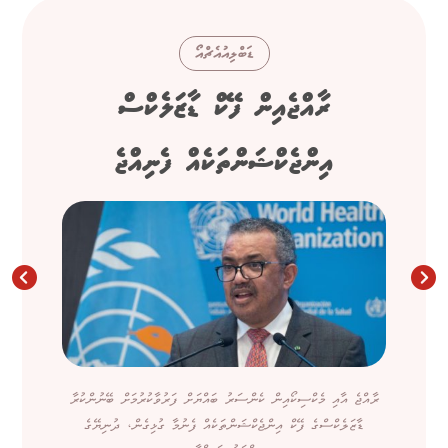
ޑަބްލިއުއެޗްއޯ
ރާއްޖެއިން ފޭކް ޑާޒަލެކްސް
އިންޖެކްޝަންތަކެއް ފެނިއްޖެ
ރާއްޖެ އާއި މެކްސިކޯއިން ކެންސަރު ބައްޔަށް ފަރުވާކުރުމަށް ބޭނުންކުރާ
ޑާޒަލެކްސްގެ ފޭކް އިންޖެކްޝަންތަކެއް ފެނުމާ ގުޅިގެން، ދުނިޔޭގެ