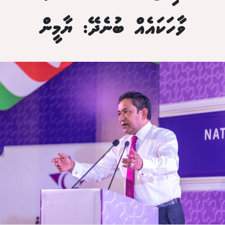
ވާހަކައެއް ބުނެދޭ: ޔާމީން