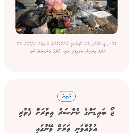
މާލޭ ސިޓީ ކައުންސިލްގެ ކޮމިއުނިޓީ އެންގޭޖްމެންޓް ޔުނިޓުން ހަފުތާއެއް ތެރޭ
އެންމެ ގިނައިން ބަލައިފައި ވަނީ، އާންމު ތަންތަނަށް ކުނި...
ދުނިޔެ
ޖޯ ބައިޑަންގެ ކެންސަރު އިތުރަށް ފެތުރި
އުޅުއްވަނީ ވަރަށް ވޭނުގައި