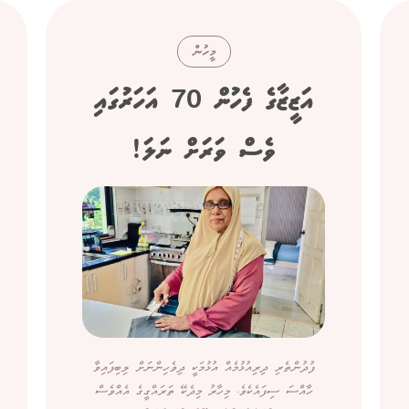
މީހުން
އަޒީޒާގެ ފެހުން 70 އަހަރުގައި
ވެސް ވަރަށް ނަލަ!
ފުދުންތެރި ދިރިއުޅުމެއް އުޅުމަކީ ދިވެހިންނަށް ލިބިފައިވާ
ހާއްސަ ސިފައެކެވެ. މިހާރު މިދެކޭ ތަރައްގީގެ އެއްވެސް