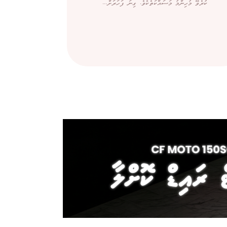
ކުރެވޭ މުހިންމު މަސައްކަތެކެވެ. ގިނަ ފަހަރަށް...
ބޭރުން ގ
ސިނގިރޭޓަށްވު
ކަމަށް ބުނެ