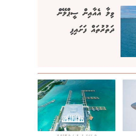
ވިލާ އެއާއިން ސީޕްލޭން
ދަތުރުތައް ފަށައިފި