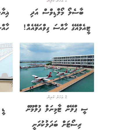
2 އަހަރު ކުރިން
ބާސެލޯ މޯލްޑިވްސް އަދި
ޣިޔާ
ޓީއެމްއޭގެ ހާއްސަ ގިވްއަވޭއެއް!
ހާއް
2 އަހަރު ކުރިން
ސީ ޕްލޭން ޓާމިނަލް ފުލްމޫން
ޑީ 
ރިސޯޓަށް ބަދަލުކުރަނީ