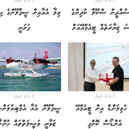
2 އަހަރު ކުރިން
2 އަހަރު ކުރިން
ސުއްދީން ސްކޫލް ކުދިިންގެ
ވިލާ އެއާއިން ސީޕްލޭންގެ ހިދ
ސަ ޒިޔާރަތެއް ޓީއެމްއޭއަށް
ފަށަނީ
2 އަހަރު ކުރިން
2 އަހަރު ކުރިން
ހެވިލަންޑް އިން ޓީއެމްއޭ
ސީޕްލޭން އެއާ އެމްބިއުލަންސ
އެންޑޯސް ކޮށްފި
ޒަމާނީ ވަސީލަތްތައް ހުންނ