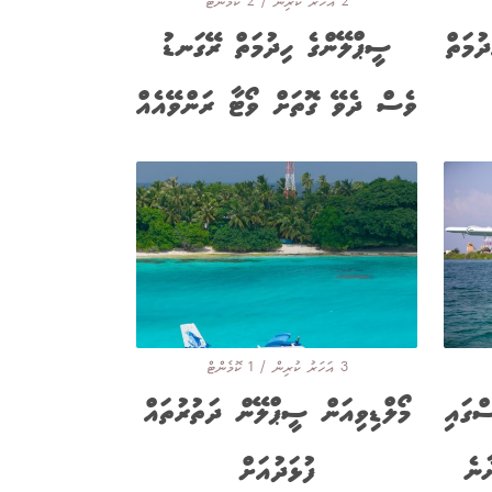
2 އަހަރު ކުރިން / 2 ކޮމެންޓް
ުމަތް
ސީޕްލޭންގެ ހިދުމަތް ރޭގަނޑު
ވެސް ދެވޭ ގޮތަށް ވޯޓާ ރަންވޭއެއް
3 އަހަރު ކުރިން / 1 ކޮމެންޓް
ްގައި
މޯލްޑިވިއަން ސީޕްލޭން ދަތުރުތައް
ާނެ
ފުޅަދުއަށް