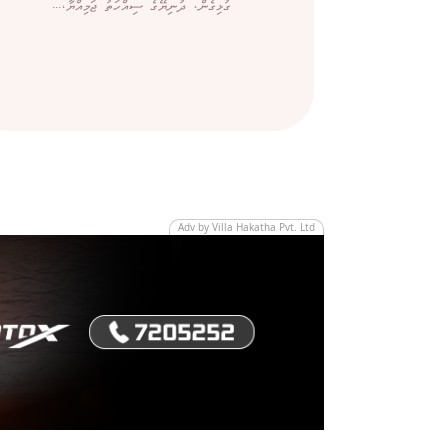
ގުޅިގެން، ދުނިޔޭގެ ސިއްހަތު ޖަމިއްޔާ،...
Adv by Villa Hakatha Pvt. Ltd