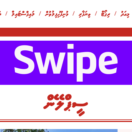
 މިއަދު
/
ރިޕޯޓް
/
ވިޔަފާރި
/
މުނިފޫހިފިލުވުން
/
ލައިފްސްޓައިލް
/
ދ
ސީޕްލޭން