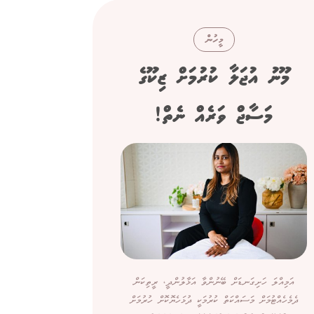
މީހުން
މޫނު އުޖަލާ ކުރުމަށް ޒިކޫގެ
ސިނގ
މަސާޖް ވަރެއް ނެތް!
"ފްރެންޗް
އަމިއްލަ ހަށިގަނޑަށް ބޭނުންވާ އަޅާލުންދީ، ރީތިކަން
ދެމެހެއްޓުމަށް މަސައްކަތް ކުރުމަކީ ދުޅަހެޔޮކޮށް ހުރުމަށް