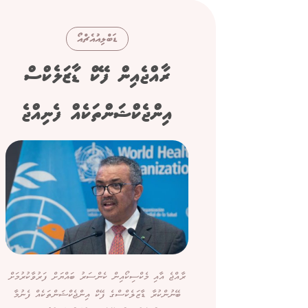
ޑަބްލިއުއެޗްއޯ
ރާއްޖެއިން ފޭކް ޑާޒަލެކްސް
އިންޖެކްޝަންތަކެއް ފެނިއްޖެ
ރާއްޖެ އާއި މެކްސިކޯއިން ކެންސަރު ބައްޔަށް ފަރުވާކުރުމަށް
ބޭނުންކުރާ ޑާޒަލެކްސްގެ ފޭކް އިންޖެކްޝަންތަކެއް ފެނުމާ