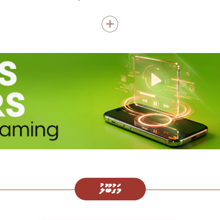
މަގުބޫލު