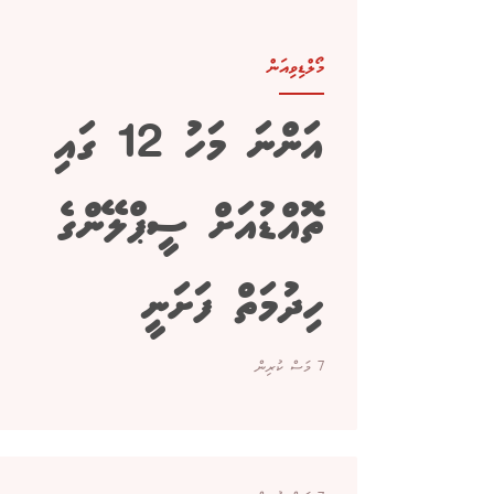
މޯލްޑިވިއަން
އަންނަ މަހު 12 ގައި
ތޮއްޑުއަށް ސީޕްލޭންގެ
ހިދުމަތް ފަށަނީ
7 މަސް ކުރިން