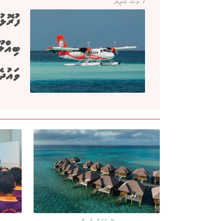
7 މަސް ކުރިން
ފުރޮޅ
ބިއްލ
ވައުދ