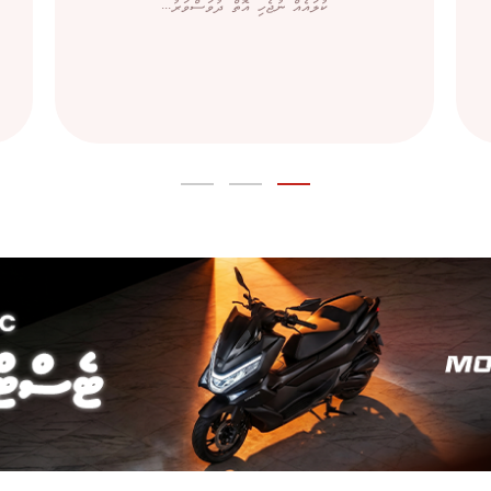
ކުލައެއް ނުޖެހި އޮތް ދުވަސްވަރު...