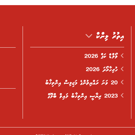
އިތުރު ލިންކް
ވޯލްޑް ކަޕް 2026
ހުރިހާރޯދަ 2026
20 ވަނަ ރައްޔިތުންގެ މަޖިލިސް އިންތިޚާބު
2023 ރިޔާސީ އިންތިޚާބު ލައިވް ބްލޮގް