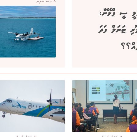
8 މަސް ކުރިން
ުލީ ސީ ޕްލޭން:
ޫރި ޓަނަލް ފަދަ
ެއް؟؟