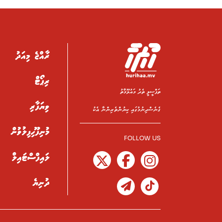
ރާއްޖެ މިއަދު
ރިޕޯޓް
ތަފްސީލީ ތެދު މައުލޫމާތު
ވިޔަފާރި
ގެނެސްދިނުމުގައި ކިޔުންތެރިންނާ އެކު
މުނިފޫހިފިލުވުން
FOLLOW US
ލައިފްސްޓައިލް
ދުނިޔެ