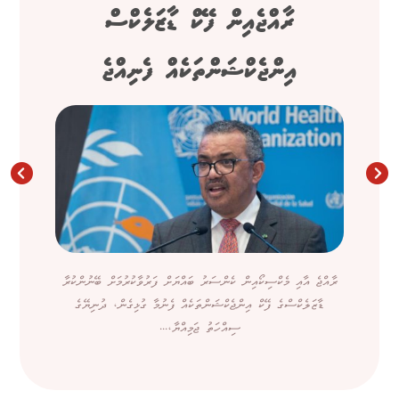
ރާއްޖެއިން ފޭކް ޑާޒަލެކްސް
އިންޖެކްޝަންތަކެއް ފެނިއްޖެ
ރާއްޖެ އާއި މެކްސިކޯއިން ކެންސަރު ބައްޔަށް ފަރުވާކުރުމަށް ބޭނުންކުރާ
ޑާޒަލެކްސްގެ ފޭކް އިންޖެކްޝަންތަކެއް ފެނުމާ ގުޅިގެން، ދުނިޔޭގެ
ސިއްހަތު ޖަމިއްޔާ،...