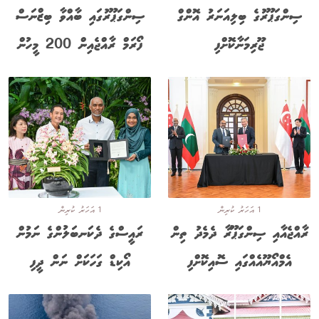
ސިންގަޕޫރުގެ ބިލިއަނަރު އޮންގް
ސިންގަޕޫރުގައި ބާއްވާ ބިޒްނަސް
ޖޫރިމަނާކޮށްފި
ފޯރަމް ރާއްޖެއިން 200 މީހުން
1 އަހަރު ކުރިން
1 އަހަރު ކުރިން
ރާއްޖެއާއި ސިންގަޕޫރާ ދެމެދު ތިން
ރައީސްގެ ދެކަނބަލުންގެ ނަމުން
އެމްއޯޔޫއެއްގައި ސޮއިކޮށްފި
އޯކިޑް ގަހަކަށް ނަން ދީފި