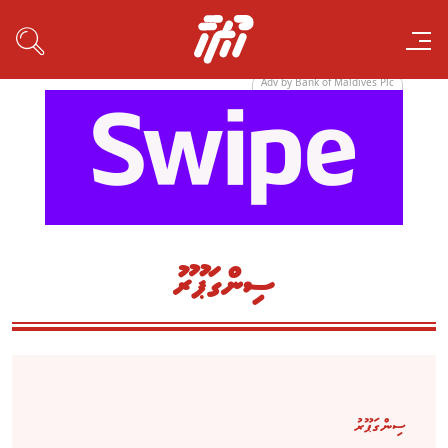
Adv by Bank of Maldives Plc
ސިންގަޕޫރު
ސިންގަޕޫރު