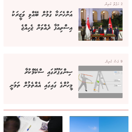
2 ހަފްތާ ކުރިން
އަންހެނަކާ ގުޅުން ބޭއްވި ވަޒީރަކު
އިސްތިއުފާ ދެއްވަން ޖެހިއްޖެ
9 މަސް ކުރިން
ސިންގަޕޫރުގައި ސްކޭމްކުރާ
މީހުންގެ ގައިގައި އެއްތެލުން ތަޅަނީ