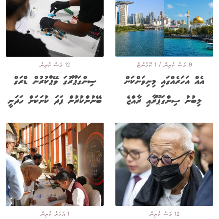
9 މަސް ކުރިން / 1 ކޮމެންޓް
12 މަސް ކުރިން
އެއް އަހަރެއްގައި މިނިވަންކަން
ސިންގަޕޫރުގަ ވޭޕްކުރުން ޑްރަގް
ލިބުނު ސިންގަޕޫރާއި ރާއްޖެ
ބޭނުންކުރުން ފަދަ ކުށަކަށް ހަދަނީ
12 މަސް ކުރިން
1 އަހަރު ކުރިން