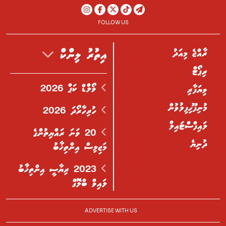
FOLLOW US
ރާއްޖެ މިއަދު
އިތުރު ލިންކް
ރިޕޯޓް
ވޯލްޑް ކަޕް 2026
ވިޔަފާރި
މުނިފޫހިފިލުވުން
ހުރިހާރޯދަ 2026
ލައިފްސްޓައިލް
20 ވަނަ ރައްޔިތުންގެ
ދުނިޔެ
މަޖިލިސް އިންތިޚާބު
2023 ރިޔާސީ އިންތިޚާބު
ލައިވް ބްލޮގް
ADVERTISE WITH US