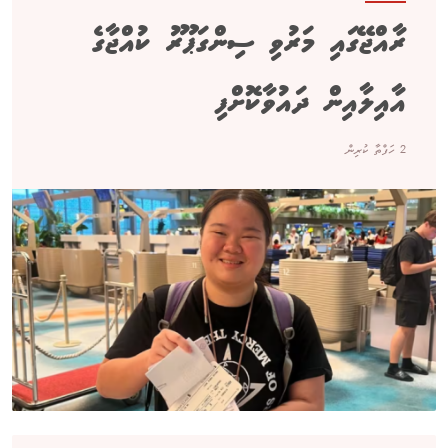
ރާއްޖޭގައި މަރުވި ސިންގަޕޫރު ކުއްޖާގެ
އާއިލާއިން ދައުވާކޮށްފި
2 ހަފްތާ ކުރިން