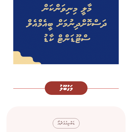
މަގުބޫލު
ޑަބްލިއުއެޗްއޯ