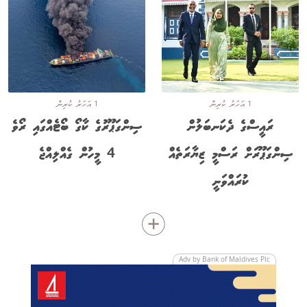
1 އަހަރު ކުރިން
1 އަހަރު ކުރިން
ރައީސްގެ ދެކަނބަލުން
ސިންގަޕޫރުގެ ކާގޯ ބޯޓެއްގައި ރޯވެ
ސިންގަޕޫރަށް ރަސްމީ ޒިޔާރަތެއް
4 މީހުން ގެއްލިއްޖެ
ކުރައްވަނީ
Adv by Bank of Maldives Plc