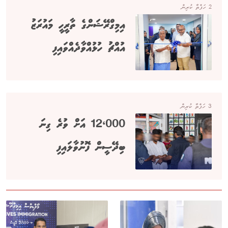
2 ހަފްތާ ކުރިން
އިމިގްރޭޝަންގެ ތާރީހީ މައުރަޒު
އުއްޗު ހުޅުއްވާދެއްވައިފި
3 ހަފްތާ ކުރިން
12،000 އަށް ވުރެ ގިނަ
ބިދޭސީން ފޮނުވާލައިފި