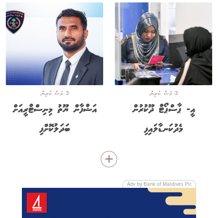
3 މަސް ކުރިން
3 މަސް ކުރިން
އީ- ޕާސްޕޯޓް ދޫކުރުން
އަޝްފާން ޔޫތު މިނިސްޓްރީއަށް
މެދުކަނޑާލައިފި
ބަދަލުކޮށްފި
Adv by Bank of Maldives Plc