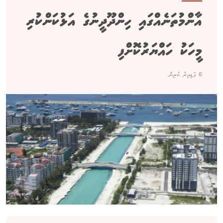
އާންމުތަނެއްގައި ހިންދޫދީނުގެ އަޅުކަންކުރި
މީހަކު ހައްޔަރުކޮށްފި
6 ގަޑިއިރު ކުރިން