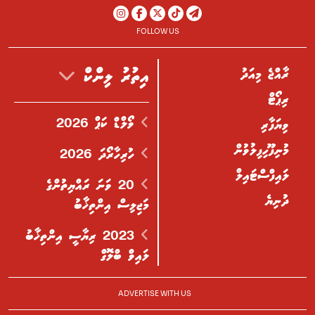
FOLLOW US
ރާއްޖެ މިއަދު
އިތުރު ލިންކް
ރިޕޯޓް
ވޯލްޑް ކަޕް 2026
ވިޔަފާރި
މުނިފޫހިފިލުވުން
ހުރިހާރޯދަ 2026
ލައިފްސްޓައިލް
20 ވަނަ ރައްޔިތުންގެ
ދުނިޔެ
މަޖިލިސް އިންތިޚާބު
2023 ރިޔާސީ އިންތިޚާބު
ލައިވް ބްލޮގް
ADVERTISE WITH US