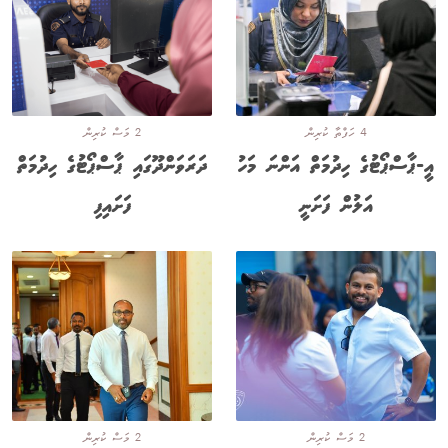
4 ހަފްތާ ކުރިން
2 މަސް ކުރިން
އީ-ޕާސްޕޯޓުގެ ހިދުމަތް އަންނަ މަހު
ދަރަވަންދޫގައި ޕާސްޕޯޓުގެ ހިދުމަތް
އަލުން ފަށަނީ
ފަށައިފި
2 މަސް ކުރިން
2 މަސް ކުރިން