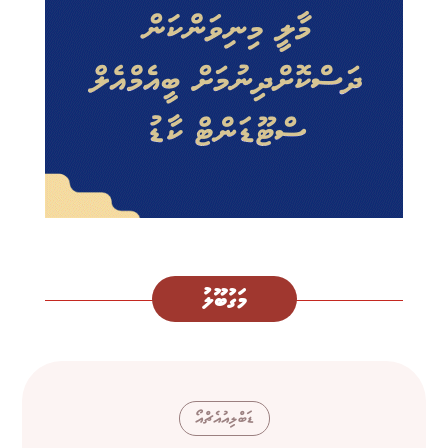
މަގުބޫލު
ޑަބްލިއުއެޗްއޯ