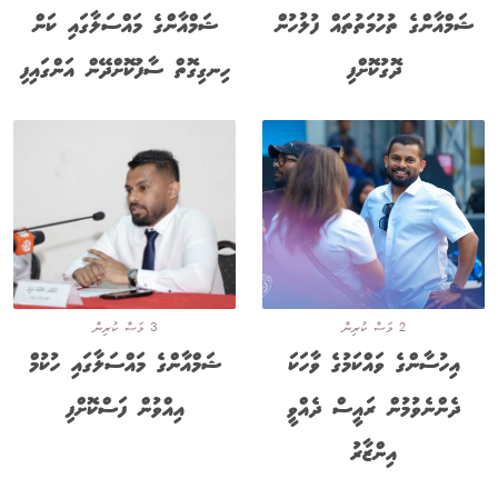
ޝަމްއާންގެ ތުހުމަތުތައް ފުލުހުން
ޝަމްއާންގެ މައްސަލާގައި ކަން
ދޮގުކޮށްފި
ހިނގިގޮތް ސާފުކޮށްދޭން އަންގައިފި
2 މަސް ކުރިން
3 މަސް ކުރިން
އިހުސާންގެ ވައްކަމުގެ ވާހަކަ
ޝަމްއާންގެ މައްސަލާގައި ހުކުމް
ދެންނެވުމުން ރައީސް ދެއްވީ
އިއްވުން ފަސްކޮށްފި
އިންޒާރު