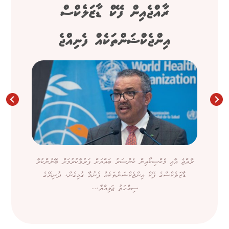
ރާއްޖެއިން ފޭކް ޑާޒަލެކްސް
އިންޖެކްޝަންތަކެއް ފެނިއްޖެ
ރާއްޖެ އާއި މެކްސިކޯއިން ކެންސަރު ބައްޔަށް ފަރުވާކުރުމަށް ބޭނުންކުރާ
ޑާޒަލެކްސްގެ ފޭކް އިންޖެކްޝަންތަކެއް ފެނުމާ ގުޅިގެން، ދުނިޔޭގެ
ސިއްހަތު ޖަމިއްޔާ،...