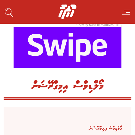
Adv by Bank of Maldives Plc
މޯލްޑިވްސް އިމިގްރޭޝަން
މޯލްޑިވްސް އިމިގްރޭޝަން