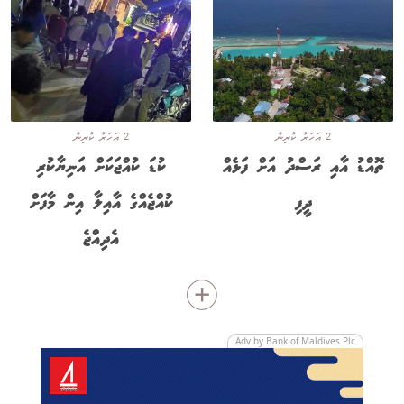
2 އަހަރު ކުރިން
2 އަހަރު ކުރިން
ތޮއްޑު އާއި ރަސްދު އަށް ފަޅެއް
ކުޑަ ކުއްޖަކަށް އަނިޔާކުރި
ދީފި
ކުއްޖެއްގެ އާއިލާ އިން މާފަށް
އެދިއްޖެ
Adv by Bank of Maldives Plc