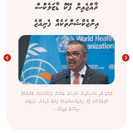
ރާއްޖެއިން ފޭކް ޑާޒަލެކްސް
އިންޖެކްޝަންތަކެއް ފެނިއްޖެ
ރާއްޖެ އާއި މެކްސިކޯއިން ކެންސަރު ބައްޔަށް ފަރުވާކުރުމަށް ބޭނުންކުރާ
ޑާޒަލެކްސްގެ ފޭކް އިންޖެކްޝަންތަކެއް ފެނުމާ ގުޅިގެން، ދުނިޔޭގެ
ސިއްހަތު ޖަމިއްޔާ،...