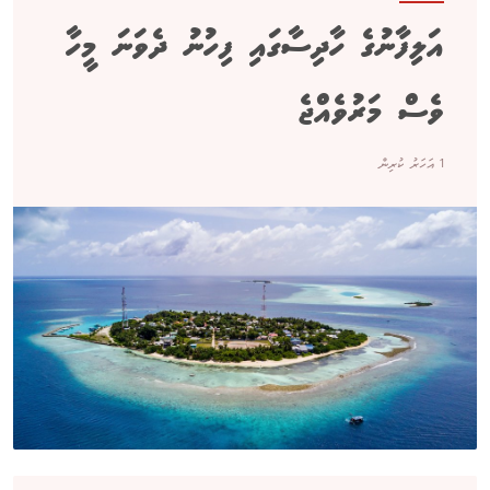
އަލިފާނުގެ ހާދިސާގައި ފިހުނު ދެވަނަ މީހާ
ވެސް މަރުވެއްޖެ
1 އަހަރު ކުރިން