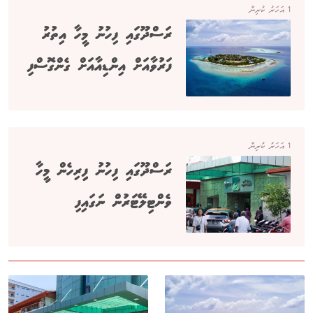
1 އަހަރު ކުރިން
ރަސްދޫގައި ފިހުނު މީހާ އިތުރު
ފަރުވާއަށް އިންޑިއާއަށް ގެންގޮސްފި
1 އަހަރު ކުރިން
ރަސްދޫގައި ފިހުނު ފިިރިހެން މީހާ
ވެންޓިލޭޓަރުން ނަގައިފި