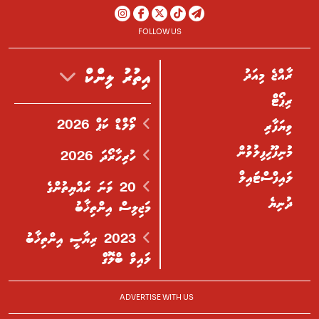
FOLLOW US
ރާއްޖެ މިއަދު
އިތުރު ލިންކް
ރިޕޯޓް
ވޯލްޑް ކަޕް 2026
ވިޔަފާރި
މުނިފޫހިފިލުވުން
ހުރިހާރޯދަ 2026
ލައިފްސްޓައިލް
20 ވަނަ ރައްޔިތުންގެ
ދުނިޔެ
މަޖިލިސް އިންތިޚާބު
2023 ރިޔާސީ އިންތިޚާބު
ލައިވް ބްލޮގް
ADVERTISE WITH US