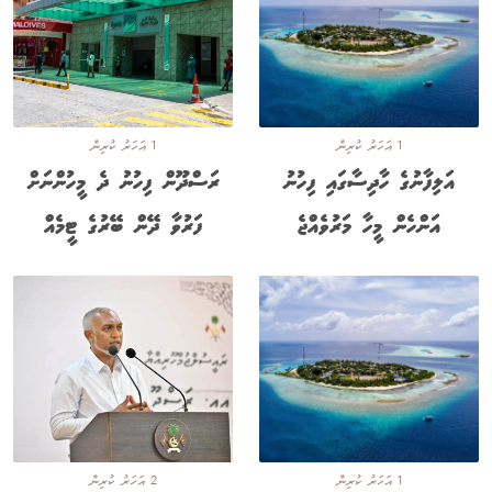
1 އަހަރު ކުރިން
1 އަހަރު ކުރިން
އަލިފާނުގެ ހާދިސާގައި ފިހުނު
ރަސްދޫން ފިހުނު ދެ މީހުންނަށް
އަންހެން މީހާ މަރުވެއްޖެ
ފަރުވާ ދޭން ބޭރުގެ ޓީމެއް
1 އަހަރު ކުރިން
2 އަހަރު ކުރިން