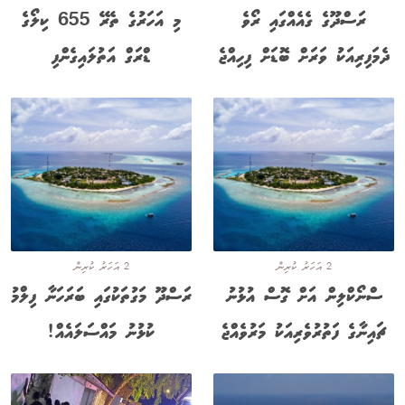
ރަސްދޫގެ ގެއެއްގައި ރޯވެ
މި އަހަރުގެ ތެރޭ 655 ކިލޯގެ
ދެމަފިރިއަކު ވަރަށް ބޮޑަށް ފިހިއްޖެ
ޑްރަގް އަތުލައިގެންފި
2 އަހަރު ކުރިން
2 އަހަރު ކުރިން
ސްނޯކްލިން އަށް ގޮސް އުޅުނު
ރަސްދޫ މަގުތަކުގައި ބަރަހަނާ ފިލްމު
ޗައިނާގެ ފަތުރުވެރިއަކު މަރުވެއްޖެ
ކުޅުނު މައްސަލައެއް!