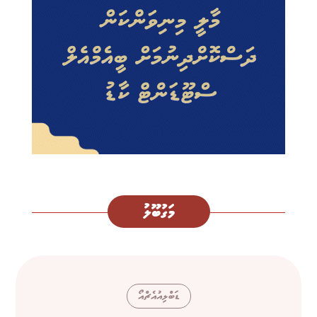
މަގުބޫލު
ޑަބްލިއުއެޗްއޯ