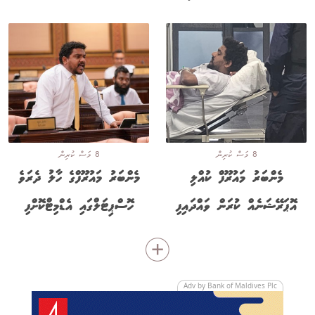
8 މަސް ކުރިން
8 މަސް ކުރިން
މެންބަރު މައުރޫފް ކުއްލި
މެންބަރު މައުރޫފްގެ ހާލު ދެރަވެ
އޮޕަރޭޝަނެއް ކުރަން ވައްދައިފި
ހޮސްޕިޓަލްގައި އެޑްމިޓްކޮށްފި
Adv by Bank of Maldives Plc