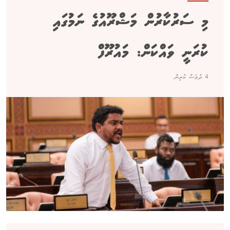
މި ސަރުކާރުން މަޝްރޫއުގެ ނަމުގައި
ކުރަނީ ވައްކަން: މައުރޫފް
4 ދުވަސް ކުރިން