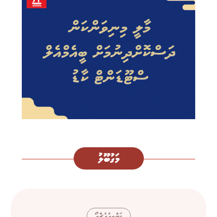
މަގުބޫލު
ޑަބްލިއުއެޗްއޯ