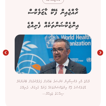
ރާއްޖެއިން ފޭކް ޑާޒަލެކްސް
އިންޖެކްޝަންތަކެއް ފެނިއްޖެ
ރާއްޖެ އާއި މެކްސިކޯއިން ކެންސަރު ބައްޔަށް ފަރުވާކުރުމަށް ބޭނުންކުރާ
ޑާޒަލެކްސްގެ ފޭކް އިންޖެކްޝަންތަކެއް ފެނުމާ ގުޅިގެން، ދުނިޔޭގެ
ސިއްހަތު ޖަމިއްޔާ،...