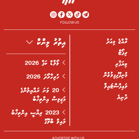
FOLLOW US
ރާއްޖެ މިއަދު
އިތުރު ލިންކް
ރިޕޯޓް
ވޯލްޑް ކަޕް 2026
ވިޔަފާރި
މުނިފޫހިފިލުވުން
ހުރިހާރޯދަ 2026
ލައިފްސްޓައިލް
20 ވަނަ ރައްޔިތުންގެ
ދުނިޔެ
މަޖިލިސް އިންތިޚާބު
2023 ރިޔާސީ އިންތިޚާބު
ލައިވް ބްލޮގް
ADVERTISE WITH US