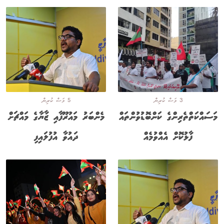
3 މަސް ކުރިން
5 މަސް ކުރިން
މަސައްކަތްތެރިންގެ ކަންބޮޑުވުންތައް
މެންބަރު މައުރޫފާއި ޒާޔާގެ މައްޗަށް
ފާޅުކޮށް އެއްވުމެއް
ދައުވާ އުފުލައިފި