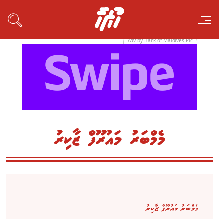
Adv by Bank of Maldives Plc
މެމްބަރު މައުރޫފް ޒާކިރު
މެމްބަރު މައުރޫފް ޒާކިރު