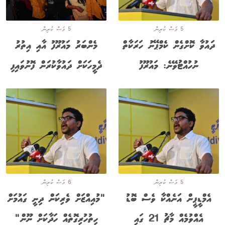
5 މަސް ކުރިން
5 މަސް ކުރިން
ދައުވާ ކޮށްގެން ކެމްޕޭނު ހަރަކާތް
މެންބަރު މައުރޫފު އާއި އިތުރު
ނުހުއްޓުވޭނެ: މައުރޫފު
ދެމީހަކަށް ދައުވާކުރަން ފޮނުވައިފި
5 މަސް ކުރިން
6 މަސް ކުރިން
އެމްޑީޕީން އަނެއްކާ ވެސް ބޮޑު
"މުއިއްޒަށް ވެރިކަން ދިނީ ގައުމަށް
އެއްވުމެއް މާޗު 21 ގައި
ހިތުހުރިގޮތެއް ހަދާކަށް ނޫން"