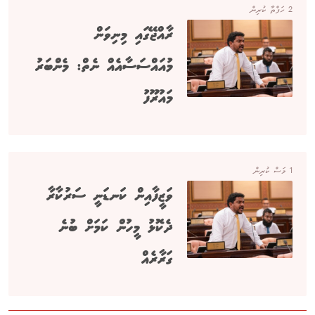
2 ހަފްތާ ކުރިން
ރާއްޖޭގައި މިނިވަން
މުއައްސަސާއެއް ނެތް: މެންބަރު
މައުރޫފު
1 މަސް ކުރިން
ވަޒީފާއިން ކަނޑަނީ ސަރުކާރާ
ދެކޮޅު މީހުން ކަމަށް ބުނެ
ގަރާރެއް