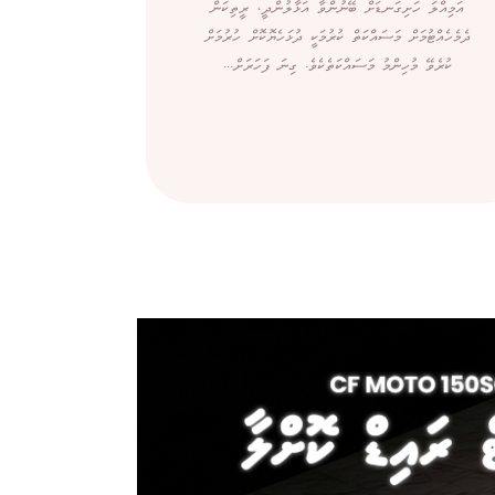
އަމިއްލަ ހަށިގަނޑަށް ބޭނުންވާ އަޅާލުންދީ، ރީތިކަން
ދެމެހެއްޓުމަށް މަސައްކަތް ކުރުމަކީ ދުޅަހެޔޮކޮށް ހުރުމަށް
ކުރެވޭ މުހިންމު މަސައްކަތެކެވެ. ގިނަ ފަހަރަށް...
ބޭރުން ގ
ސިނގިރޭޓަށްވު
ކަމަށް ބުނެ