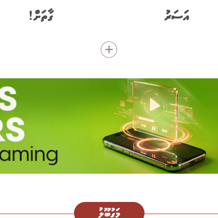
އަސަރު
ގާތަށް!
މަގުބޫލު