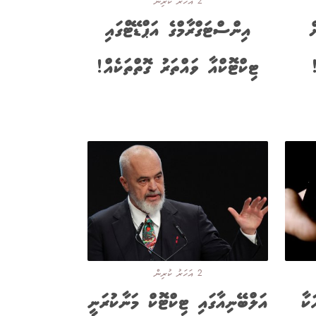
2 އަހަރު ކުރިން
ް
އިންސްޓަގްރާމްގެ އަޕްޑޭޓްގައި
ޓިކްޓޮކްއާ ވައްތަރު ގޮތްތަކެއް!
2 އަހަރު ކުރިން
ކާ
އަލްބޭނިއާގައި ޓިކްޓޮކް މަނާކުރަނީ