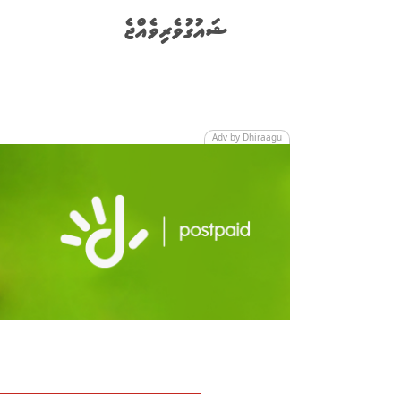
ޝައުގުވެރިވެއްޖެ
Adv by Dhiraagu