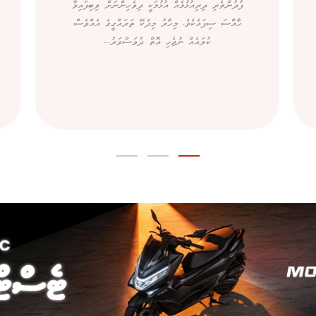
ފުދުންތެރި ދިރިއުޅުމެއް އުޅުމަކީ ދިވެހިންނަށް ލިބިފައިވާ
ހާއްސަ ސިފައެކެވެ. މިހާރު މިދެކޭ ތަރައްގީގެ އެއްވެސް
ކުލައެއް ނުޖެހި އޮތް ދުވަސްވަރު...