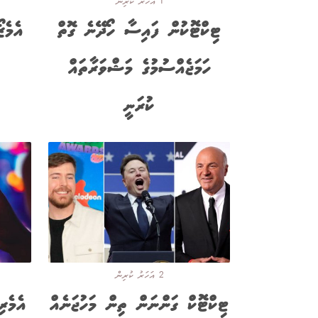
1 އަހަރު ކުރިން
ޓިކްޓޮކުން ފައިސާ ހޯދޭނެ ގޮތް
އެމެޒ
ހަމަޖެއްސުމުގެ މަޝްވަރާތައް
ކުރަނީ
2 އަހަރު ކުރިން
ޓިކްޓޮކް ގަންނަން ތިން މަހުޖަނެއް
އެމެރި