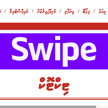
 މިއަދު
/
ރިޕޯޓް
/
ވިޔަފާރި
/
މުނިފޫހިފިލުވުން
/
ލައިފްސްޓައިލް
/
ދ
ޓިކްޓޮކް