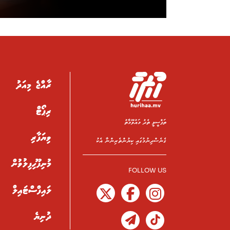
ރާއްޖެ މިއަދު
ރިޕޯޓް
ތަފްސީލީ ތެދު މައުލޫމާތު
ވިޔަފާރި
ގެނެސްދިނުމުގައި ކިޔުންތެރިންނާ އެކު
މުނިފޫހިފިލުވުން
FOLLOW US
ލައިފްސްޓައިލް
ދުނިޔެ