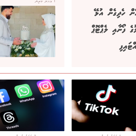
1 އަހަރު ކުރިން
ން ހެދިގެން އުޅޭ
ގެ ފޯނާއި ލެޕްޓޮޕް
އްޓައިފި