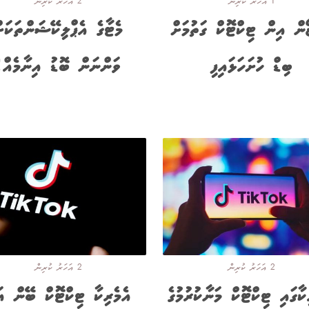
1 އަހަރު ކުރިން
2 އަހަރު ކުރިން
ޯން އިން ޓިކްޓޮކް ގަތުމަށް
މެޓާގެ އެޕްލިކޭޝަންތަކަށ
ބިޑް ހުށަހަޅައިފި
ވަންނަން ބޮޑު އިނާމެއް!
2 އަހަރު ކުރިން
2 އަހަރު ކުރިން
ކާގައި ޓިކްޓޮކް މަނާކުރުމުގެ
އެމެރިކާ ޓިކްޓޮކް ބޭން އަ