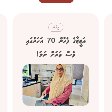
މީހުން
އަޒީޒާގެ ފެހުން 70 އަހަރުގައި
ވެސް ވަރަށް ނަލަ!