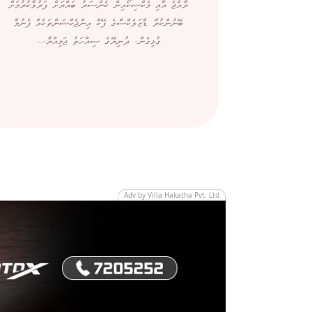
ރާއްޖެ އާއި މެކްސިކޯއިން ކެންސަރު ބައްޔަށް ފަރުވާކުރުމަށް
ބޭނުންކުރާ ޑާޒަލެކްސްގެ ފޭކް އިންޖެކްޝަންތަކެއް ފެނުމާ
ގުޅިގެން، ދުނިޔޭގެ ސިއްހަތު ޖަމިއްޔާ،...
Adv by Villa Hakatha Pvt. Ltd