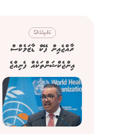
ޑަބްލިއުއެޗްއޯ
ރާއްޖެއިން ފޭކް ޑާޒަލެކްސް
އިންޖެކްޝަންތަކެއް ފެނިއްޖެ