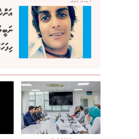
1 އަހަރު ކުރިން
އަންހެ
ނަބީލު
ހިފަހަ