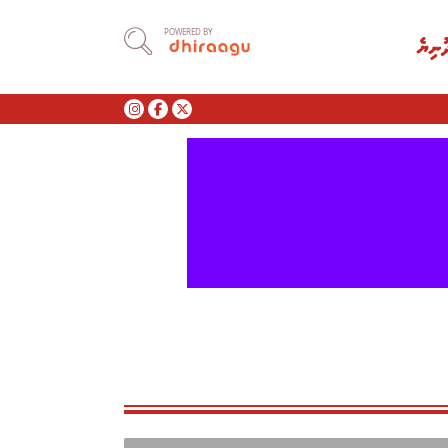
POWERED BY
ުނިޔެ