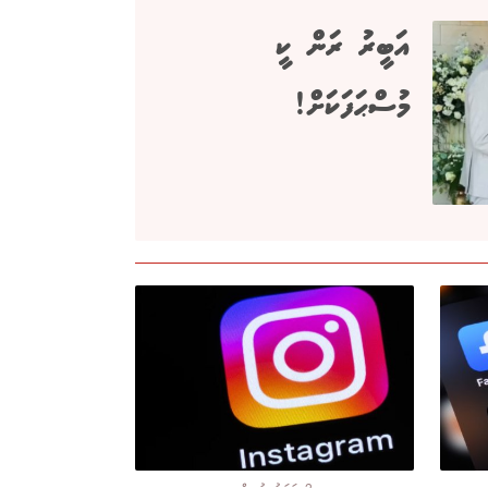
އަބީރު ރަން ކީ
މުސްޙަފަކަށް!