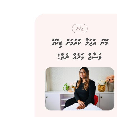
މީހުން
މޫނު އުޖަލާ ކުރުމަށް ޒިކޫގެ
ސިނގ
މަސާޖް ވަރެއް ނެތް!
"ފްރެންޗް