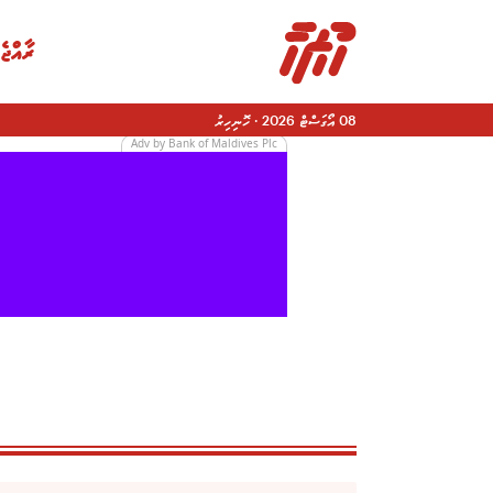
ރާއްޖެ
08 އޯގަސްޓް 2026
·
ހޮނިހިރު
Adv by Bank of Maldives Plc