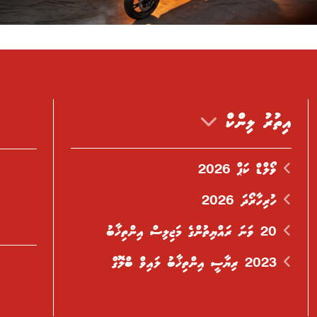
އިތުރު ލިންކް
ވޯލްޑް ކަޕް 2026
ހުރިހާރޯދަ 2026
20 ވަނަ ރައްޔިތުންގެ މަޖިލިސް އިންތިޚާބު
2023 ރިޔާސީ އިންތިޚާބު ލައިވް ބްލޮގް