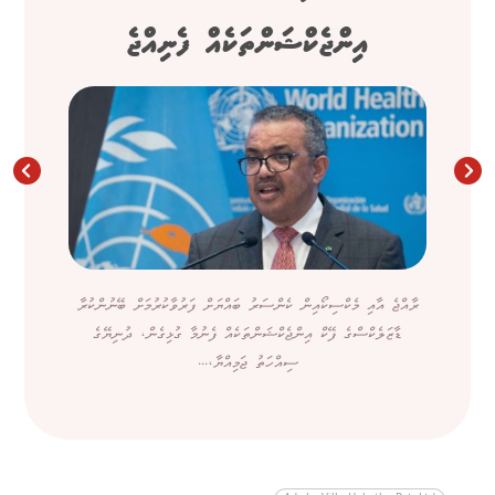
އިންޖެކްޝަންތަކެއް ފެނިއްޖެ
ރާއްޖެ އާއި މެކްސިކޯއިން ކެންސަރު ބައްޔަށް ފަރުވާކުރުމަށް ބޭނުންކުރާ
ޑާޒަލެކްސްގެ ފޭކް އިންޖެކްޝަންތަކެއް ފެނުމާ ގުޅިގެން، ދުނިޔޭގެ
ސިއްހަތު ޖަމިއްޔާ،...