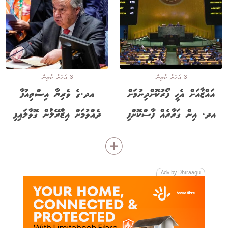
3 އަހަރު ކުރިން
3 އަހަރު ކުރިން
އައްޒާއަށް އެހީ ފޯރުކޮށްދިނުމަށް
އދ.ގެ ވެރިޔާ އިސްތިއުފާ
އދ. އިން ގަރާރެއް ފާސްކޮށްފި
ދެއްވުމަށް އިޒްރޭލުން ގޮވާލައިފި
Adv by Dhiraagu