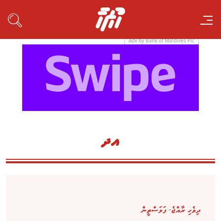
Adv by Bank of Maldives Plc
އދ
ދިވެހި ރާއްޖެ- ފަލަސްތީން