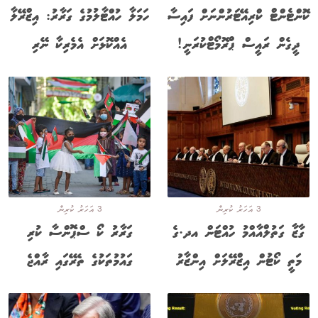
ކޮންޓެންޓް ކްރިއޭޓަރުންނަށް ފައިސާ
ހަމަލާ ހުއްޓާލުމުގެ ގަރާރު: އިޒްރޭލާ
ދީގެން ރައީސް ޕްރޮމޯޓްކުރަނީ!
އެއްކޮޅަށް އެމެރިކާ ނޭރި
3 އަހަރު ކުރިން
3 އަހަރު ކުރިން
ގާޒާ ގަތުލްއާއްމު ހުއްޓަން އދ.ގެ
ގަރާރު ކޯ ސްޕޮންސާ ކުރި
މަތީ ކޯޓުން އިޒްރޭލަށް އިންޒާރު
ގައުމުތަކުގެ ތެރޭގައި ރާއްޖެ