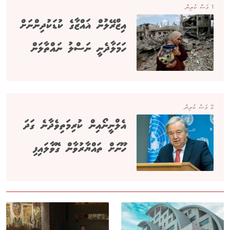
1 މަސް ކުރިން
އިޒްރޭލުން ޣައްޒާގެ ކުޑަކުދިންނަށް
ހަމަލާދެނީ ނަސްލު ނައްތާލަން
2 މަސް ކުރިން
އެލްނީނޯއިން ކުރިމަތިވެދާނެ ގަދަ
ހޫނަށް ތައްޔާރުވާން ގޮވާލައިފި