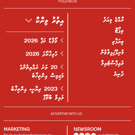
FOLLOW US
ރާއްޖެ މިއަދު
އިތުރު ލިންކް
ރިޕޯޓް
ވޯލްޑް ކަޕް 2026
ވިޔަފާރި
މުނިފޫހިފިލުވުން
ހުރިހާރޯދަ 2026
ލައިފްސްޓައިލް
20 ވަނަ ރައްޔިތުންގެ
ދުނިޔެ
މަޖިލިސް އިންތިޚާބު
2023 ރިޔާސީ އިންތިޚާބު
ލައިވް ބްލޮގް
ADVERTISE WITH US
MARKETING
NEWSROOM