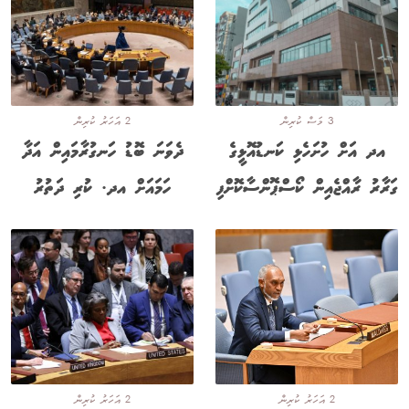
3 މަސް ކުރިން
2 އަހަރު ކުރިން
އދ އަށް ހުށަހެޅި ކަނޑުއޮޅީގެ
ދެވަނަ ބޮޑު ހަނގުރާމައިން އަދާ
ގަރާރު ރާއްޖެއިން ކޯސްޕޮންސާކޮށްފި
ހަމައަށް އދ. ކުރި ދަތުރު
2 އަހަރު ކުރިން
2 އަހަރު ކުރިން