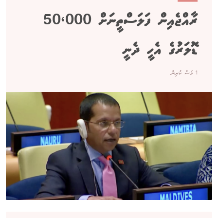
ރާއްޖެއިން ފަލަސްތީނަށް 50،000
ޑޮލަރުގެ އެހީ ދެނީ
1 މަސް ކުރިން