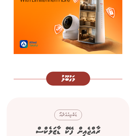
މަގުބޫލު
ޑަބްލިއުއެޗްއޯ
ރާއްޖެއިން ފޭކް ޑާޒަލެކްސް